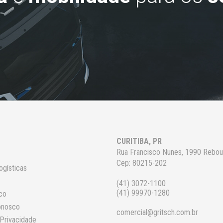
CURITIBA, PR
Rua Francisco Nunes, 1990 Rebo
Cep: 80215-202
ogísticas
(41) 3072-1100
(41) 99970-1280
co
onosco
comercial@gritsch.com.br
 Privacidade