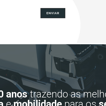
0 anos
trazendo as melh
a
e
mobilidade
para os
s