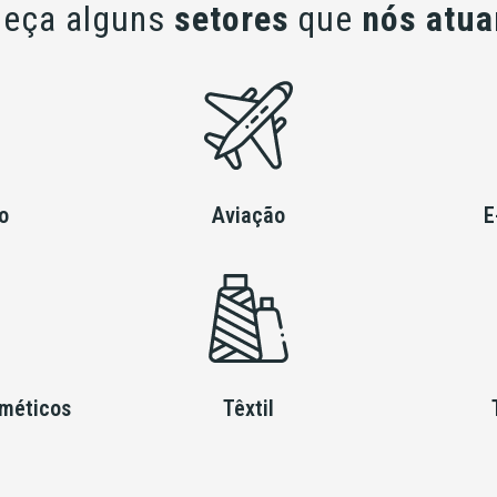
eça alguns
setores
que
nós atu
o
Aviação
E
sméticos
Têxtil