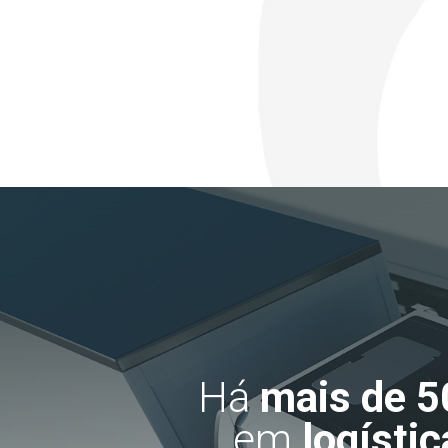
Há
mais de 5
em
logístic